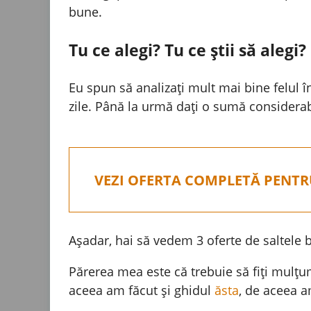
bune.
Tu ce alegi? Tu ce știi să alegi?
Eu spun să analizați mult mai bine felul 
zile. Până la urmă dați o sumă considerab
VEZI OFERTA COMPLETĂ PENTRU
Așadar, hai să vedem 3 oferte de saltele b
Părerea mea este că trebuie să fiți mulțum
aceea am făcut și ghidul
ăsta
, de aceea a