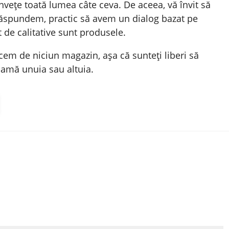
învețe toată lumea câte ceva. De aceea, vă învit să
răspundem, practic să avem un dialog bazat pe
t de calitative sunt produsele.
cem de niciun magazin, așa că sunteți liberi să
clamă unuia sau altuia.