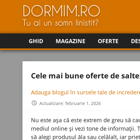
GHID
MAGAZINE
OFERTE
DE
Cele mai bune oferte de salte
Adauga blogul în sursele tale de increde
Actualizare: februarie 1, 2026
Nu este așa că este extrem de greu să cauț
mediul online și vezi tone de informații. 
să alegi produsul ăla sau celălalt, iar prie