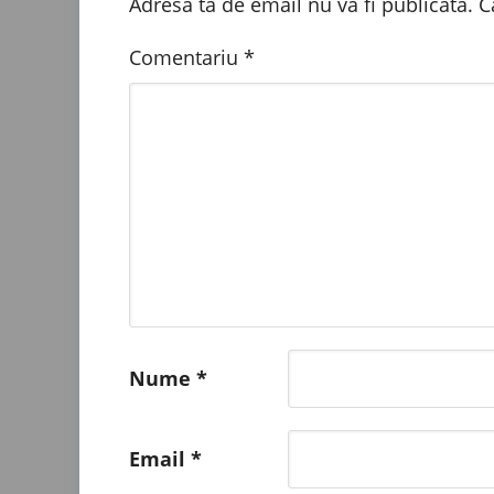
Adresa ta de email nu va fi publicată.
C
Comentariu
*
Nume
*
Email
*