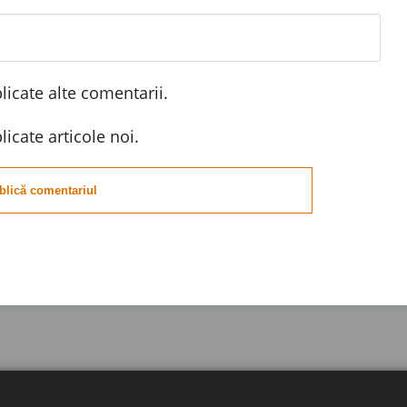
icate alte comentarii.
icate articole noi.
blică comentariul