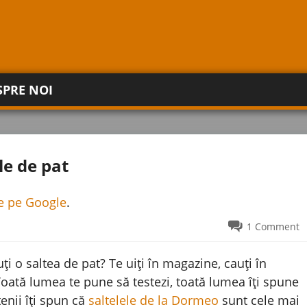
SPRE NOI
le de pat
re pe Google
.
1 Comment
i o saltea de pat? Te uiți în magazine, cauți în
Toată lumea te pune să testezi, toată lumea îți spune
tenii îți spun că
saltelele de la Dormeo
sunt cele mai