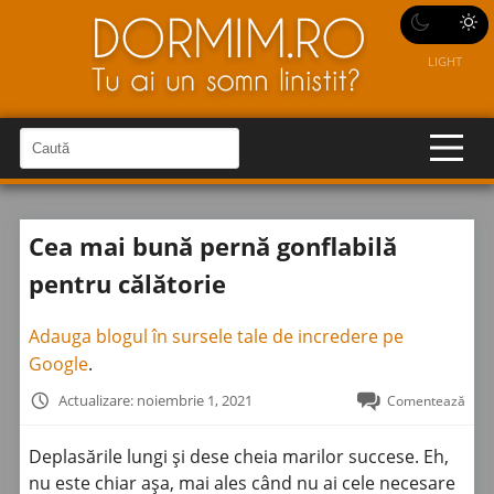
LIGHT
C
a
C
a
u
u
t
t
ă
Cea mai bună pernă gonflabilă
î
ă
n
S
î
pentru călătorie
i
t
n
e
s
Adauga blogul în sursele tale de incredere pe
i
Google
.
t
Actualizare: noiembrie 1, 2021
Comentează
e
Deplasările lungi și dese cheia marilor succese. Eh,
nu este chiar așa, mai ales când nu ai cele necesare