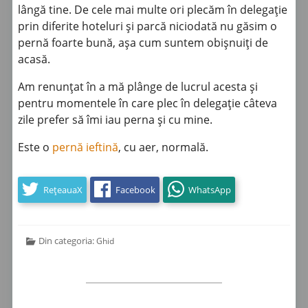
lângă tine. De cele mai multe ori plecăm în delegație
prin diferite hoteluri și parcă niciodată nu găsim o
pernă foarte bună, așa cum suntem obișnuiți de
acasă.
Am renunțat în a mă plânge de lucrul acesta și
pentru momentele în care plec în delegație câteva
zile prefer să îmi iau perna și cu mine.
Este o
pernă ieftină
, cu aer, normală.
RețeauaX
Facebook
WhatsApp
Din categoria:
Ghid