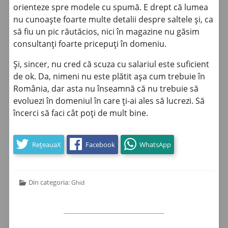
orienteze spre modele cu spumă. E drept că lumea
nu cunoaște foarte multe detalii despre saltele și, ca
să fiu un pic răutăcios, nici în magazine nu găsim
consultanți foarte pricepuți în domeniu.
Și, sincer, nu cred că scuza cu salariul este suficient
de ok. Da, nimeni nu este plătit așa cum trebuie în
România, dar asta nu înseamnă că nu trebuie să
evoluezi în domeniul în care ți-ai ales să lucrezi. Să
încerci să faci cât poți de mult bine.
RețeauaX
Facebook
WhatsApp
Din categoria:
Ghid