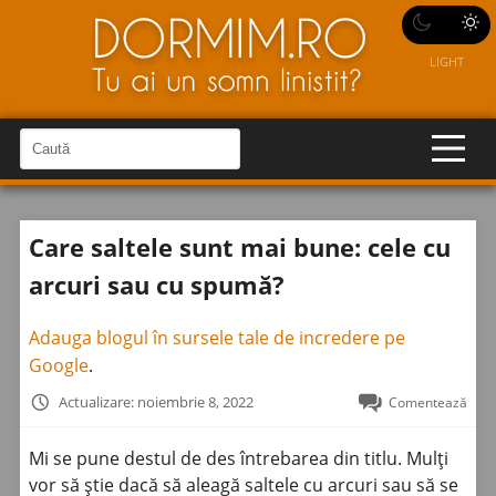
LIGHT
C
a
C
a
u
u
t
t
ă
Care saltele sunt mai bune: cele cu
î
ă
n
S
î
arcuri sau cu spumă?
i
t
n
e
s
Adauga blogul în sursele tale de incredere pe
i
Google
.
t
Actualizare: noiembrie 8, 2022
Comentează
e
Mi se pune destul de des întrebarea din titlu. Mulți
vor să știe dacă să aleagă saltele cu arcuri sau să se